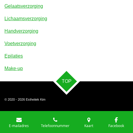
Gelaatsverzorging
Lichaamsverzorging
Handverzorging
Voetverzorging
Epilaties
Make-up
TOP
© 2020 - 2026 Esthetiek Kim
E-mailadres
Telefoonnummer
Kaart
Facebook